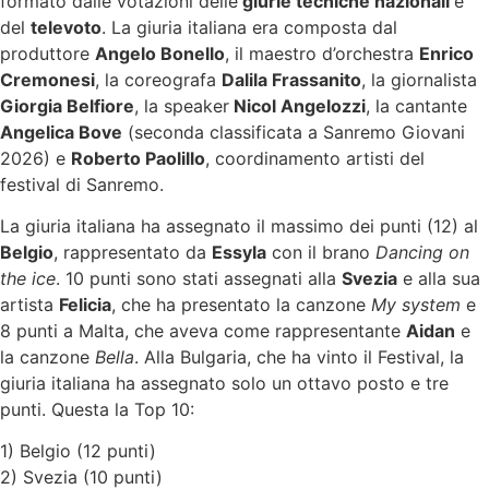
formato dalle votazioni delle
giurie tecniche nazionali
e
del
televoto
. La giuria italiana era composta dal
produttore
Angelo Bonello
, il maestro d’orchestra
Enrico
Cremonesi
, la coreografa
Dalila Frassanito
, la giornalista
Giorgia Belfiore
, la speaker
Nicol Angelozzi
, la cantante
Angelica Bove
(seconda classificata a Sanremo Giovani
2026) e
Roberto Paolillo
, coordinamento artisti del
festival di Sanremo.
La giuria italiana ha assegnato il massimo dei punti (12) al
Belgio
, rappresentato da
Essyla
con il brano
Dancing on
the ice
. 10 punti sono stati assegnati alla
Svezia
e alla sua
artista
Felicia
, che ha presentato la canzone
My system
e
8 punti a Malta, che aveva come rappresentante
Aidan
e
la canzone
Bella
. Alla Bulgaria, che ha vinto il Festival, la
giuria italiana ha assegnato solo un ottavo posto e tre
punti. Questa la Top 10:
1) Belgio (12 punti)
2) Svezia (10 punti)