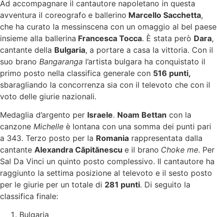
Ad accompagnare il cantautore napoletano in questa
avventura il coreografo
e ballerino
Marcello Sacchetta
,
che ha curato la messinscena con un omaggio al bel paese
insieme alla ballerina
Francesca Tocca
. È stata però
Dara
,
cantante della
Bulgaria
, a portare a casa la vittoria. Con il
suo brano
Bangaranga
l’artista bulgara ha conquistato il
primo posto nella classifica generale con
516 punti,
sbaragliando la concorrenza sia con il televoto che con il
voto delle giurie nazionali.
Medaglia d’argento per
Israele
.
Noam Bettan
con la
canzone
Michelle
è lontana con una somma dei punti pari
a 343. Terzo posto per la
Romania
rappresentata dalla
cantante
Alexandra Căpitănescu
e il brano
Choke me
. Per
Sal Da Vinci un quinto posto complessivo. Il cantautore ha
raggiunto la settima posizione al televoto e il sesto posto
per le giurie per un totale di
281 punti
. Di seguito la
classifica finale:
Bulgaria